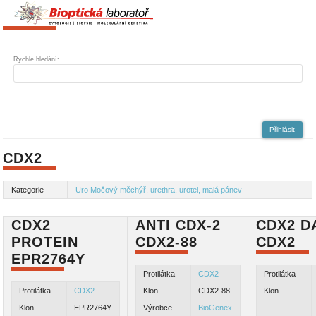
Rychlé hledání:
Přihlásit
CDX2
Kategorie
Uro Močový měchýř, urethra, urotel, malá pánev
CDX2
ANTI CDX-2
CDX2 D
PROTEIN
CDX2-88
CDX2
EPR2764Y
Protilátka
CDX2
Protilátka
Protilátka
CDX2
Klon
CDX2-88
Klon
Klon
EPR2764Y
Výrobce
BioGenex