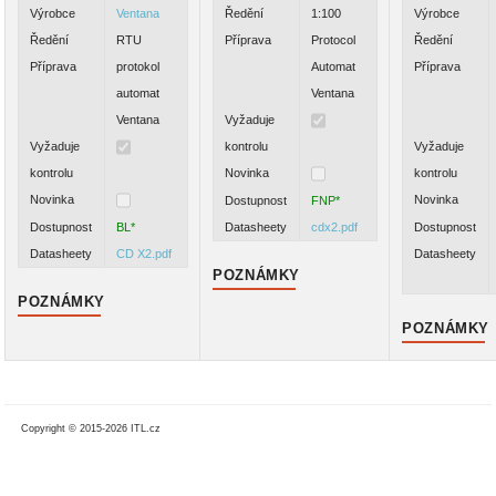
Výrobce
Ventana
Ředění
1:100
Výrobce
Ředění
RTU
Příprava
Protocol
Ředění
Příprava
protokol
Automat
Příprava
automat
Ventana
Ventana
Vyžaduje
Vyžaduje
kontrolu
Vyžaduje
kontrolu
Novinka
kontrolu
Novinka
Novinka
Dostupnost
FNP*
Dostupnost
BL*
Datasheety
cdx2.pdf
Dostupnost
Datasheety
CD X2.pdf
Datasheety
POZNÁMKY
POZNÁMKY
POZNÁMKY
Copyright © 2015-2026 ITL.cz