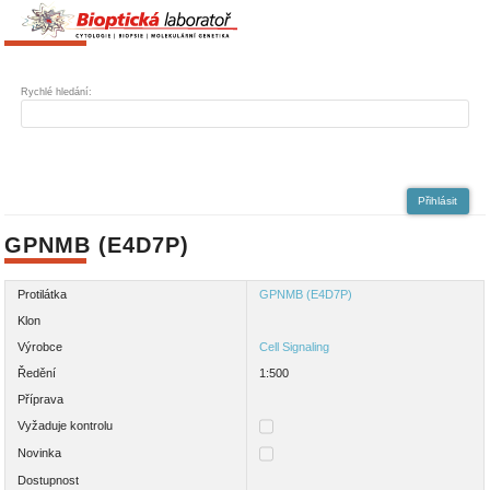
Rychlé hledání:
Přihlásit
GPNMB (E4D7P)
Protilátka
GPNMB (E4D7P)
Klon
Výrobce
Cell Signaling
Ředění
1:500
Příprava
Vyžaduje kontrolu
Novinka
Dostupnost