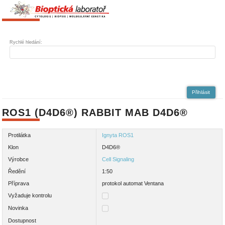
Rychlé hledání:
Přihlásit
ROS1 (D4D6®) RABBIT MAB D4D6®
Protilátka
Ignyta ROS1
Klon
D4D6®
Výrobce
Cell Signaling
Ředění
1:50
Příprava
protokol automat Ventana
Vyžaduje kontrolu
Novinka
Dostupnost